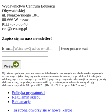
Wydawnictwo Centrum Edukacji
Obywatelskiej
ul. Noakowskiego 10/1
00-666 Warszawa
(022) 875 85 40
ceo@ceo.org.pl
Zapisz się na nasz newsletter!
E-mail
Proszę podać e-mail
Wyślij
Wyrażam zgodę na przetwarzanie moich danych osobowych w celach marketingowych
rozumianych jako otrzymywanie newslettera oraz informacji o produktach i usługach
edukacyjnych oferowanych przez CEO, poprzez przesyłanie informacji za pomocą poczty
elektronicznej, na podany adres e-mail [zg. z ustawą o świadczeniu usług drogą
elektroniczną z dnia 18 lipca 2002 r. (Dz. U z 2013 r., poz. 1422 ze zm.)].
Polityka prywatności
Regulamin sklepu
Reklamacje
Ta strona otworzy się w nowej karcie