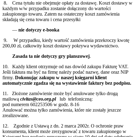
8. Cena tytułu nie obejmuje opłaty za dostawę. Koszt dostawy w
każdym w/w przypadku zostanie dołączony do wartości
zakupionego towaru. Zatem na ostateczny koszt zamówienia
składają się cena towaru i cena przesyłki
—
nie dotyczy e-booka
9. W przypadku, kiedy wartość zamówienia przekroczy kwotę
200,00 zł, całkowity koszt dostawy pokrywa wydawnictwo.
Zasada ta nie dotyczy gry planszowej
.
10. Każdy klient otrzymuje od nas dowód zakupu Fakturę VAT.
Jeśli faktura ma być na firmę należy podać nazwę, dane oraz NIP
firmy.
Dokonując zakupu w naszej księgarni klient
automatycznie zgadza się na wystawienie faktury bez podpisu.
11. Złożone zamówienie może być anulowane tylko drogą
mailową
civitas@ceo.org.pl
lub telefoniczną:
pod numerem 602253506 w godz. 8-16
Anulować można tylko zamówienia, które nie zostały jeszcze
zrealizowane.
12. Zgodnie z Ustawą z dn. 2 marca 2002r. O ochronie praw
konsumenta, klient może zrezygnować z towaru zakupionego w
Księgarni bez podania przyczyny w ciągu 10 dni od daty odebrania