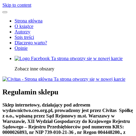
Skip to content
Strona główna
O książce
Autorzy
Spis treści
Dlaczego warto?
Opinie
Ta strona otworzy się w nowej karcie
Zobacz inne obszary
Ta strona otworzy się w nowej karcie
Regulamin sklepu
Sklep internetowy, działający pod adresem
wydawnictwo.ceo.org.pl, prowadzony jest przez
Civitas Spółkę
z o.o., wpisaną przez Sąd Rejonowy m.st. Warszawy w
Warszawie, XII Wydział Gospodarczy do Krajowego Rejestru
Sądowego – Rejestru Przedsiębiorców pod numerem KRS:
0000026893, nr NIP 739-010-21-36 , nr Regon 004448200.,
z